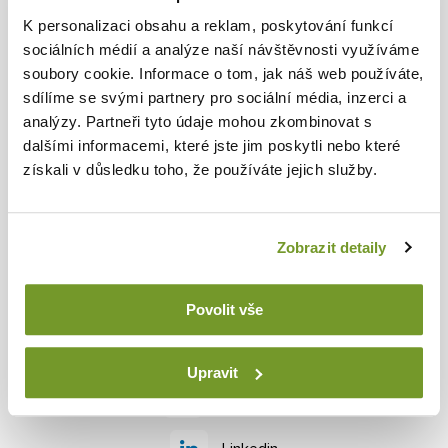
K personalizaci obsahu a reklam, poskytování funkcí
WERKSTATTMÖBEL
sociálních médií a analýze naší návštěvnosti využíváme
soubory cookie. Informace o tom, jak náš web používáte,
sdílíme se svými partnery pro sociální média, inzerci a
Produktreihen
analýzy. Partneři tyto údaje mohou zkombinovat s
Über uns
dalšími informacemi, které jste jim poskytli nebo které
získali v důsledku toho, že používáte jejich služby.
Beratungsstelle
Blog
Zobrazit detaily
Zum Herunterladen
Povolit vše
FOLGEN SIE UNS
Upravit
Facebook