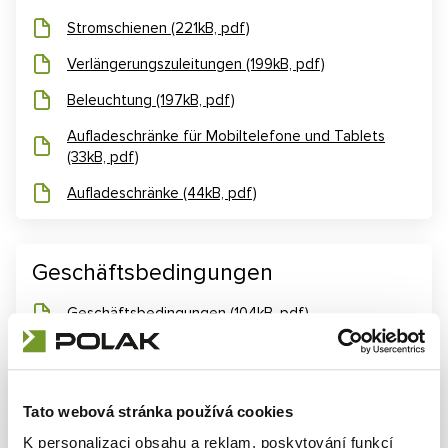
Stromschienen (221kB, pdf)
Verlängerungszuleitungen (199kB, pdf)
Beleuchtung (197kB, pdf)
Aufladeschränke für Mobiltelefone und Tablets
(33kB, pdf)
Aufladeschränke (44kB, pdf)
Geschäftsbedingungen
Geschäftsbedingungen (104kB, pdf)
Informationen zur Verarbeitung
Tato webová stránka používá cookies
personenbezogener Daten
K personalizaci obsahu a reklam, poskytování funkcí