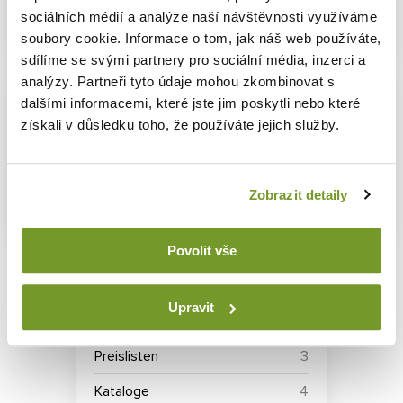
Informationen zur Verarbeitung
sociálních médií a analýze naší návštěvnosti využíváme
personenbezogener Daten (102kB, pdf)
soubory cookie. Informace o tom, jak náš web používáte,
sdílíme se svými partnery pro sociální média, inzerci a
analýzy. Partneři tyto údaje mohou zkombinovat s
Feedback-Dokumente
dalšími informacemi, které jste jim poskytli nebo které
získali v důsledku toho, že používáte jejich služby.
ALLGEMEINE TEILNAHMEBEDINGUNGEN DER
AKTION „BELohnung FÜR FEEDBACK“ (87kB, pdf)
INFORMATIONEN ZUR VERARBEITUNG
Zobrazit detaily
PERSONENBEZOGENER DATEN (102kB, pdf)
Povolit vše
ZUM HERUNTERLADEN
Upravit
Preislisten
3
Kataloge
4