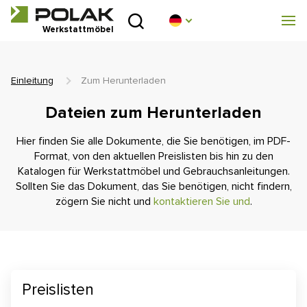
Einleitung
Werkstattmöbel
Produktreihen
Einleitung
Zum Herunterladen
Über uns
Dateien zum Herunterladen
Beratungsstelle
Hier finden Sie alle Dokumente, die Sie benötigen, im PDF-
Format, von den aktuellen Preislisten bis hin zu den
Blog
Katalogen für Werkstattmöbel und Gebrauchsanleitungen.
Sollten Sie das Dokument, das Sie benötigen, nicht findern,
zögern Sie nicht und
kontaktieren Sie und
.
Zum Herunterladen
Realisierung
Handelsnetz
Preislisten