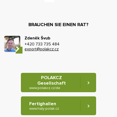
BRAUCHEN SIE EINEN RAT?
Zdeněk Švub
+420 733 735 484
export@polakcz.cz
POLAKCZ
Gesellschaft
www.polakcz.cz/de
Fertighallen
www.haly-polak.cz