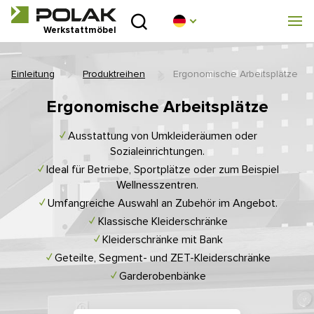
Einleitung
Werkstattmöbel
Produktreihen
Einleitung
Produktreihen
Ergonomische Arbeitsplätze
Über uns
Ergonomische Arbeitsplätze
Beratungsstelle
Ausstattung von Umkleideräumen oder
Sozialeinrichtungen.
Ideal für Betriebe, Sportplätze oder zum Beispiel
Blog
Wellnesszentren.
Umfangreiche Auswahl an Zubehör im Angebot.
Zum Herunterladen
Klassische Kleiderschränke
Kleiderschränke mit Bank
Realisierung
Geteilte, Segment- und ZET-Kleiderschränke
Garderobenbänke
Handelsnetz