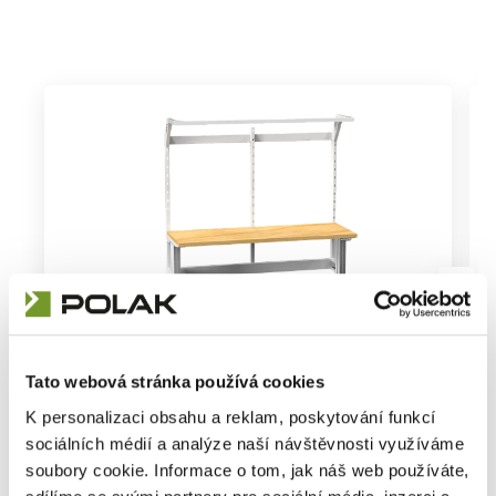
Bestellnummer: 20ERGO14N
B
Elektrisch einstellbarer Tisch ERGO mit
M
Tato webová stránka používá cookies
Aufbau 20ERGO14N
K personalizaci obsahu a reklam, poskytování funkcí
3 283,40 €
sociálních médií a analýze naší návštěvnosti využíváme
Detail
3 972,91 € einschl. MwSt.
2
soubory cookie. Informace o tom, jak náš web používáte,