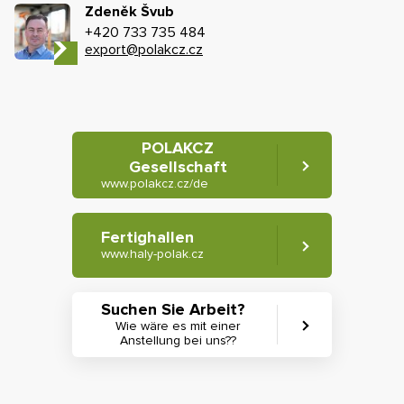
Zdeněk Švub
+420 733 735 484
export@polakcz.cz
POLAKCZ
Gesellschaft
www.polakcz.cz/de
Fertighallen
www.haly-polak.cz
Suchen Sie Arbeit?
Wie wäre es mit einer
Anstellung bei uns??