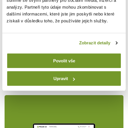
sdílíme se svými partnery pro sociální média, inzerci a
analýzy. Partneři tyto údaje mohou zkombinovat s
dalšími informacemi, které jste jim poskytli nebo které
získali v důsledku toho, že používáte jejich služby.
Vertriebsnetz POLAK CZ
Werkstattmöbel und Ausstattung der Umkleideräume
Zobrazit detaily
POLAK CZ können Sie mittels des Handelsvertreters
kaufen. Suchen Sie den nächsten.
Povolit vše
Händler wählen
Upravit