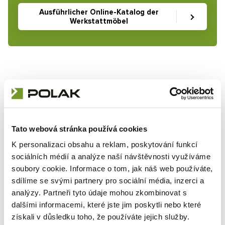
Ausführlicher Online-Katalog der
Werkstattmöbel
WAS SIE AM HÄUFIGSTEN INTERESSIERT
So verwenden Sie den Werkstattmöbel-
Tato webová stránka používá cookies
Konfigurator
K personalizaci obsahu a reklam, poskytování funkcí
Wie Sie die eigene Schubladenschrank-
sociálních médií a analýze naší návštěvnosti využíváme
Konfiguration zusammenstellen
soubory cookie. Informace o tom, jak náš web používáte,
Grundlegende Farbgestaltung
sdílíme se svými partnery pro sociální média, inzerci a
analýzy. Partneři tyto údaje mohou zkombinovat s
Wie Sie die eigene Konfiguration der Werkbank
dalšími informacemi, které jste jim poskytli nebo které
zusammenstellen
získali v důsledku toho, že používáte jejich služby.