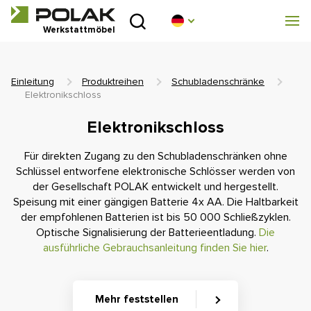
Einleitung
Werkstattmöbel
Produktreihen
Einleitung
Produktreihen
Schubladenschränke
Über uns
Elektronikschloss
Elektronikschloss
Beratungsstelle
Für direkten Zugang zu den Schubladenschränken ohne
Blog
Schlüssel entworfene elektronische Schlösser werden von
der Gesellschaft POLAK entwickelt und hergestellt.
Speisung mit einer gängigen Batterie 4x AA. Die Haltbarkeit
Zum Herunterladen
der empfohlenen Batterien ist bis 50 000 Schließzyklen.
Optische Signalisierung der Batterieentladung.
Die
Realisierung
ausführliche Gebrauchsanleitung finden Sie hier
.
Handelsnetz
Mehr feststellen